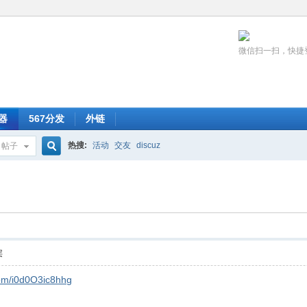
微信扫一扫，快捷
器
567分发
外链
热搜:
活动
交友
discuz
帖子
搜
索
层
com/i0d0O3ic8hhg