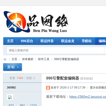
主页
996后台
联运抖音
联运金龙
导航站
编辑
主页
传奇素材
软件工具
996引擎配套编辑器
996引擎配套编辑器
查看:
7486
|
回复:
1
[复制链接]
传
»
›
›
›
360M2
发表于 2026-1-17 09:17:39
|
显示全部楼
最新下载地址：
https://360m2.lanzout.
873
882
1273