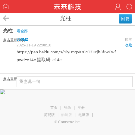
光柱
回复
光柱
看全部
360M2
楼主
点击重新加载
2025-11-19 22:08:16
收藏
https://pan.baidu.com/s/1iyLmqyKr0cOZHrjh3fIwCw?
提取码
pwd=e14e
: e14e
点击重新加载
首页
|
登录
|
注册
简易版
|
触屏版
|
电脑版
|
© Comsenz Inc.