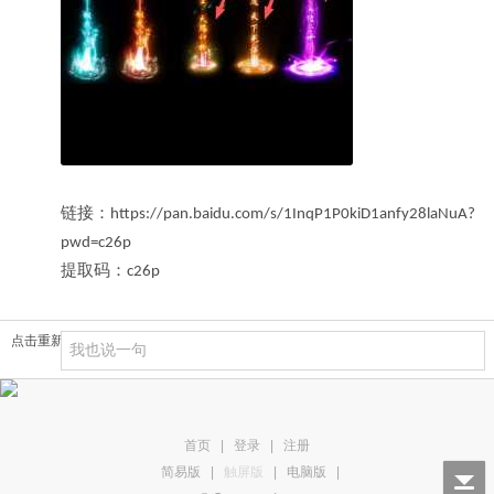
链接：
https://pan.baidu.com/s/1InqP1P0kiD1anfy28laNuA?
pwd=c26p
提取码：
c26p
点击重新加载
首页
|
登录
|
注册
简易版
|
触屏版
|
电脑版
|